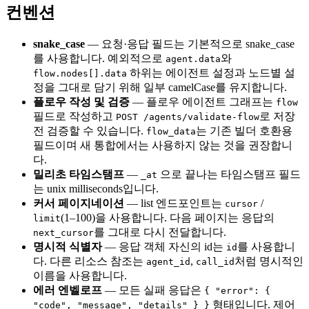
컨벤션
snake_case
— 요청·응답 필드는 기본적으로 snake_case
를 사용합니다. 예외적으로
와
agent.data
하위는 에이전트 설정과 노드별 설
flow.nodes[].data
정을 그대로 담기 위해 일부 camelCase를 유지합니다.
플로우 작성 및 검증
— 플로우 에이전트 그래프는
flow
필드로 작성하고
로 저장
POST /agents/validate-flow
전 검증할 수 있습니다.
는 기존 빌더 호환용
flow_data
필드이며 새 통합에서는 사용하지 않는 것을 권장합니
다.
밀리초 타임스탬프
—
으로 끝나는 타임스탬프 필드
_at
는 unix milliseconds입니다.
커서 페이지네이션
— list 엔드포인트는
/
cursor
(1–100)을 사용합니다. 다음 페이지는 응답의
limit
를 그대로 다시 전달합니다.
next_cursor
명시적 식별자
— 응답 객체 자신의 id는
를 사용합니
id
다. 다른 리소스 참조는
,
처럼 명시적인
agent_id
call_id
이름을 사용합니다.
에러 엔벨로프
— 모든 실패 응답은
{ "error": {
형태입니다. 제어
"code", "message", "details" } }