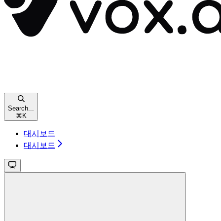
Search...
⌘
K
대시보드
대시보드