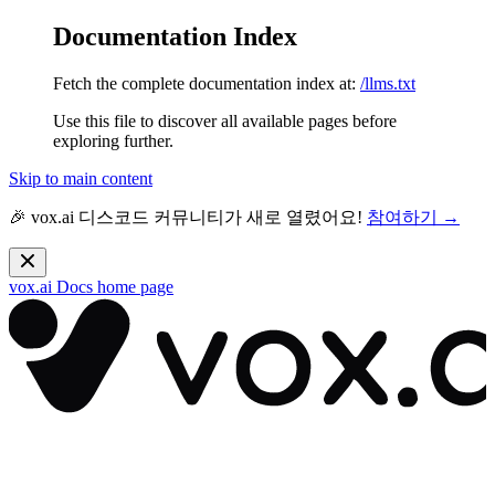
Documentation Index
Fetch the complete documentation index at:
/llms.txt
Use this file to discover all available pages before
exploring further.
Skip to main content
🎉 vox.ai 디스코드 커뮤니티가 새로 열렸어요!
참여하기 →
vox.ai Docs
home page