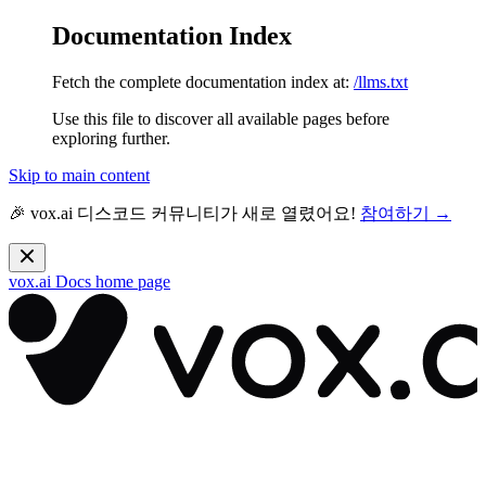
Documentation Index
Fetch the complete documentation index at:
/llms.txt
Use this file to discover all available pages before
exploring further.
Skip to main content
🎉 vox.ai 디스코드 커뮤니티가 새로 열렸어요!
참여하기 →
vox.ai Docs
home page