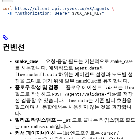
curl
 https://client-api.tryvox.co/v3/agents
 \
  -H
 "Authorization: Bearer 
$VOX_API_KEY
"
컨벤션
snake_case
— 요청·응답 필드는 기본적으로 snake_case
를 사용합니다. 예외적으로
와
agent.data
하위는 에이전트 설정과 노드별 설
flow.nodes[].data
정을 그대로 담기 위해 일부 camelCase를 유지합니다.
플로우 작성 및 검증
— 플로우 에이전트 그래프는
flow
필드로 작성하고
로 저장
POST /agents/validate-flow
전 검증할 수 있습니다.
는 기존 빌더 호환용
flow_data
필드이며 새 통합에서는 사용하지 않는 것을 권장합니
다.
밀리초 타임스탬프
—
으로 끝나는 타임스탬프 필드
_at
는 unix milliseconds입니다.
커서 페이지네이션
— list 엔드포인트는
/
cursor