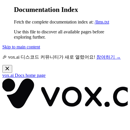
Documentation Index
Fetch the complete documentation index at:
/llms.txt
Use this file to discover all available pages before
exploring further.
Skip to main content
🎉 vox.ai 디스코드 커뮤니티가 새로 열렸어요!
참여하기 →
vox.ai Docs
home page