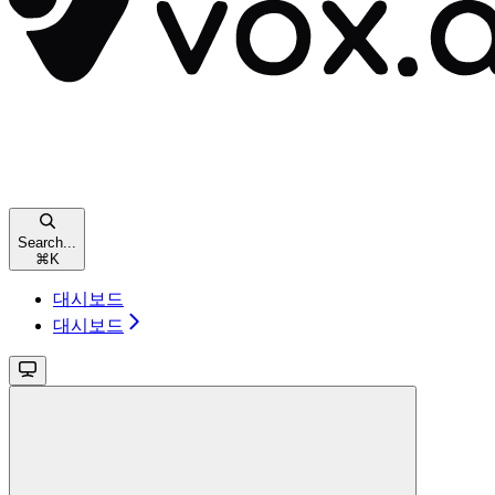
Search...
⌘
K
대시보드
대시보드