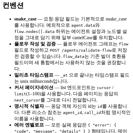
컨벤션
snake_case
— 요청·응답 필드는 기본적으로 snake_case
를 사용합니다. 예외적으로
와
agent.data
하위는 에이전트 설정과 노드별 설
flow.nodes[].data
정을 그대로 담기 위해 일부 camelCase를 유지합니다.
플로우 작성 및 검증
— 플로우 에이전트 그래프는
flow
필드로 작성하고
로 저장
POST /agents/validate-flow
전 검증할 수 있습니다.
는 기존 빌더 호환용
flow_data
필드이며 새 통합에서는 사용하지 않는 것을 권장합니
다.
밀리초 타임스탬프
—
으로 끝나는 타임스탬프 필드
_at
는 unix milliseconds입니다.
커서 페이지네이션
— list 엔드포인트는
/
cursor
(1–100)을 사용합니다. 다음 페이지는 응답의
limit
를 그대로 다시 전달합니다.
next_cursor
명시적 식별자
— 응답 객체 자신의 id는
를 사용합니
id
다. 다른 리소스 참조는
,
처럼 명시적인
agent_id
call_id
이름을 사용합니다.
에러 엔벨로프
— 모든 실패 응답은
{ "error": {
형태입니다. 제어
"code", "message", "details" } }