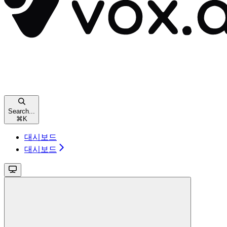
Search...
⌘
K
대시보드
대시보드