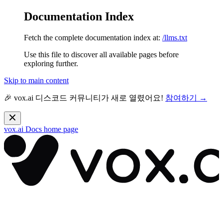
Documentation Index
Fetch the complete documentation index at:
/llms.txt
Use this file to discover all available pages before
exploring further.
Skip to main content
🎉 vox.ai 디스코드 커뮤니티가 새로 열렸어요!
참여하기 →
vox.ai Docs
home page