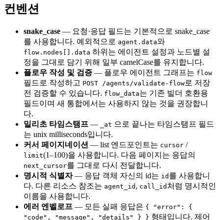
컨벤션
snake_case
— 요청·응답 필드는 기본적으로 snake_case
를 사용합니다. 예외적으로
와
agent.data
하위는 에이전트 설정과 노드별 설
flow.nodes[].data
정을 그대로 담기 위해 일부 camelCase를 유지합니다.
플로우 작성 및 검증
— 플로우 에이전트 그래프는
flow
필드로 작성하고
로 저장
POST /agents/validate-flow
전 검증할 수 있습니다.
는 기존 빌더 호환용
flow_data
필드이며 새 통합에서는 사용하지 않는 것을 권장합니
다.
밀리초 타임스탬프
—
으로 끝나는 타임스탬프 필드
_at
는 unix milliseconds입니다.
커서 페이지네이션
— list 엔드포인트는
/
cursor
(1–100)을 사용합니다. 다음 페이지는 응답의
limit
를 그대로 다시 전달합니다.
next_cursor
명시적 식별자
— 응답 객체 자신의 id는
를 사용합니
id
다. 다른 리소스 참조는
,
처럼 명시적인
agent_id
call_id
이름을 사용합니다.
에러 엔벨로프
— 모든 실패 응답은
{ "error": {
형태입니다. 제어
"code", "message", "details" } }