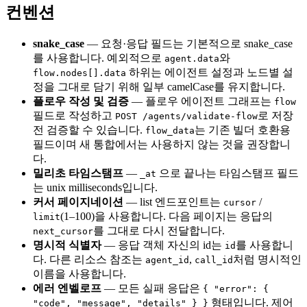
컨벤션
snake_case
— 요청·응답 필드는 기본적으로 snake_case
를 사용합니다. 예외적으로
와
agent.data
하위는 에이전트 설정과 노드별 설
flow.nodes[].data
정을 그대로 담기 위해 일부 camelCase를 유지합니다.
플로우 작성 및 검증
— 플로우 에이전트 그래프는
flow
필드로 작성하고
로 저장
POST /agents/validate-flow
전 검증할 수 있습니다.
는 기존 빌더 호환용
flow_data
필드이며 새 통합에서는 사용하지 않는 것을 권장합니
다.
밀리초 타임스탬프
—
으로 끝나는 타임스탬프 필드
_at
는 unix milliseconds입니다.
커서 페이지네이션
— list 엔드포인트는
/
cursor
(1–100)을 사용합니다. 다음 페이지는 응답의
limit
를 그대로 다시 전달합니다.
next_cursor
명시적 식별자
— 응답 객체 자신의 id는
를 사용합니
id
다. 다른 리소스 참조는
,
처럼 명시적인
agent_id
call_id
이름을 사용합니다.
에러 엔벨로프
— 모든 실패 응답은
{ "error": {
형태입니다. 제어
"code", "message", "details" } }