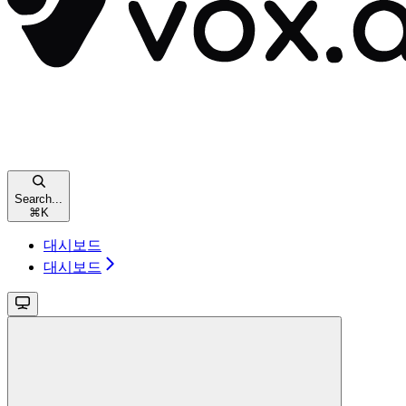
Search...
⌘
K
대시보드
대시보드