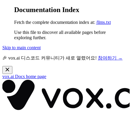
Documentation Index
Fetch the complete documentation index at:
/llms.txt
Use this file to discover all available pages before
exploring further.
Skip to main content
🎉 vox.ai 디스코드 커뮤니티가 새로 열렸어요!
참여하기 →
vox.ai Docs
home page