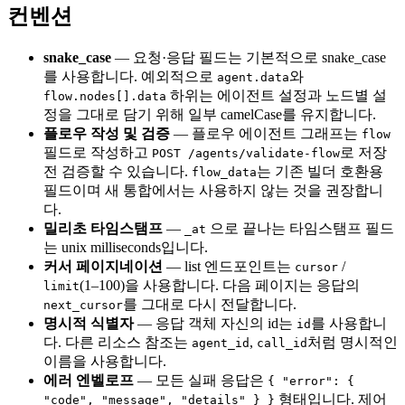
컨벤션
snake_case
— 요청·응답 필드는 기본적으로 snake_case
를 사용합니다. 예외적으로
와
agent.data
하위는 에이전트 설정과 노드별 설
flow.nodes[].data
정을 그대로 담기 위해 일부 camelCase를 유지합니다.
플로우 작성 및 검증
— 플로우 에이전트 그래프는
flow
필드로 작성하고
로 저장
POST /agents/validate-flow
전 검증할 수 있습니다.
는 기존 빌더 호환용
flow_data
필드이며 새 통합에서는 사용하지 않는 것을 권장합니
다.
밀리초 타임스탬프
—
으로 끝나는 타임스탬프 필드
_at
는 unix milliseconds입니다.
커서 페이지네이션
— list 엔드포인트는
/
cursor
(1–100)을 사용합니다. 다음 페이지는 응답의
limit
를 그대로 다시 전달합니다.
next_cursor
명시적 식별자
— 응답 객체 자신의 id는
를 사용합니
id
다. 다른 리소스 참조는
,
처럼 명시적인
agent_id
call_id
이름을 사용합니다.
에러 엔벨로프
— 모든 실패 응답은
{ "error": {
형태입니다. 제어
"code", "message", "details" } }