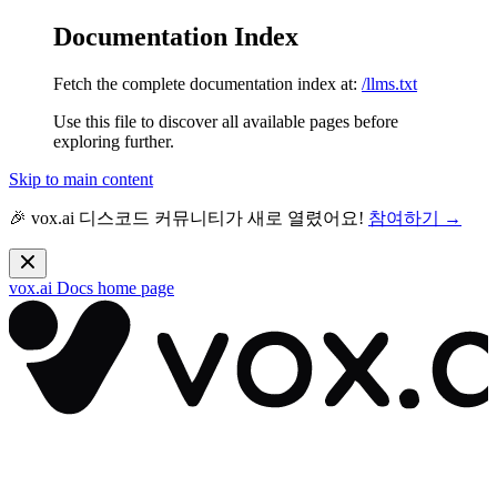
Documentation Index
Fetch the complete documentation index at:
/llms.txt
Use this file to discover all available pages before
exploring further.
Skip to main content
🎉 vox.ai 디스코드 커뮤니티가 새로 열렸어요!
참여하기 →
vox.ai Docs
home page