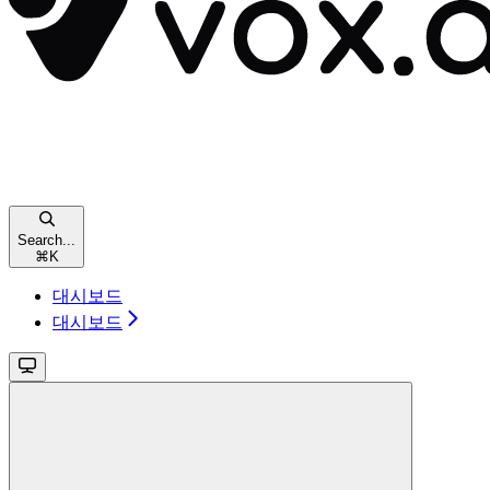
Search...
⌘
K
대시보드
대시보드