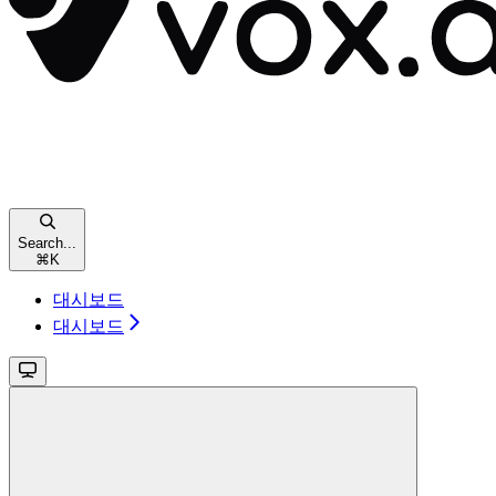
Search...
⌘
K
대시보드
대시보드