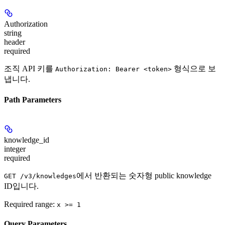
Authorization
string
header
required
조직 API 키를
형식으로 보
Authorization: Bearer <token>
냅니다.
Path Parameters
knowledge_id
integer
required
에서 반환되는 숫자형 public knowledge
GET /v3/knowledges
ID입니다.
Required range
:
x >= 1
Query Parameters