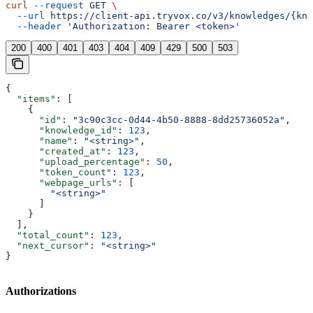
curl
 --request
 GET
 \
  --url
 https://client-api.tryvox.co/v3/knowledges/{kno
  --header
 'Authorization: Bearer <token>'
200
400
401
403
404
409
429
500
503
{
  "items"
: [
    {
      "id"
: 
"3c90c3cc-0d44-4b50-8888-8dd25736052a"
,
      "knowledge_id"
: 
123
,
      "name"
: 
"<string>"
,
      "created_at"
: 
123
,
      "upload_percentage"
: 
50
,
      "token_count"
: 
123
,
      "webpage_urls"
: [
        "<string>"
      ]
    }
  ],
  "total_count"
: 
123
,
  "next_cursor"
: 
"<string>"
}
Authorizations