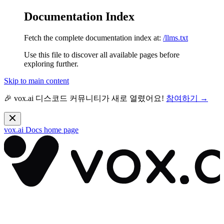
Documentation Index
Fetch the complete documentation index at:
/llms.txt
Use this file to discover all available pages before
exploring further.
Skip to main content
🎉 vox.ai 디스코드 커뮤니티가 새로 열렸어요!
참여하기 →
vox.ai Docs
home page