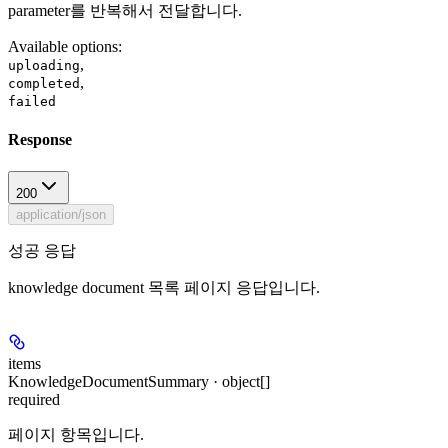
parameter를 반복해서 전달합니다.
Available options
:
,
uploading
,
completed
failed
Response
200
application/json
성공 응답
knowledge document 목록 페이지 응답입니다.
items
KnowledgeDocumentSummary · object[]
required
페이지 항목입니다.