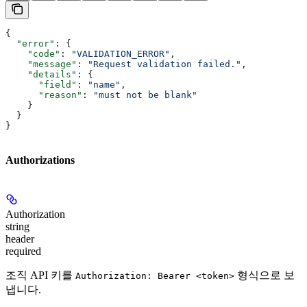
{
  "error"
: {
    "code"
: 
"VALIDATION_ERROR"
,
    "message"
: 
"Request validation failed."
,
    "details"
: {
      "field"
: 
"name"
,
      "reason"
: 
"must not be blank"
    }
  }
}
Authorizations
Authorization
string
header
required
조직 API 키를
형식으로 보
Authorization: Bearer <token>
냅니다.