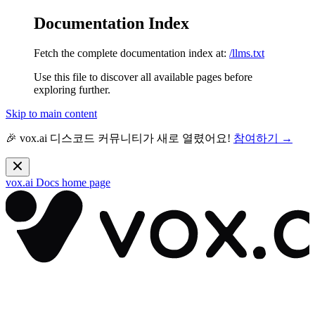
Documentation Index
Fetch the complete documentation index at:
/llms.txt
Use this file to discover all available pages before
exploring further.
Skip to main content
🎉 vox.ai 디스코드 커뮤니티가 새로 열렸어요!
참여하기 →
vox.ai Docs
home page