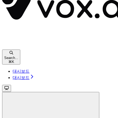
Search...
⌘
K
대시보드
대시보드