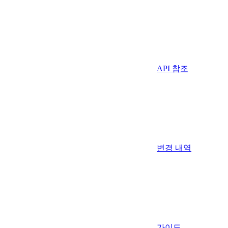
API 참조
변경 내역
가이드