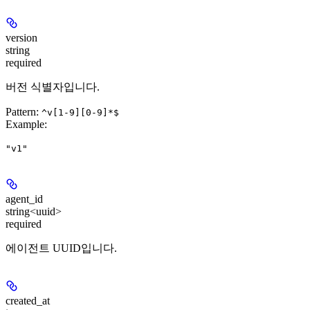
version
string
required
버전 식별자입니다.
Pattern:
^v[1-9][0-9]*$
Example
:
"v1"
agent_id
string<uuid>
required
에이전트 UUID입니다.
created_at