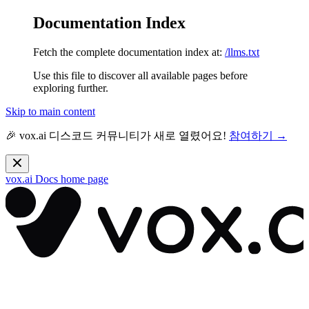
Documentation Index
Fetch the complete documentation index at:
/llms.txt
Use this file to discover all available pages before
exploring further.
Skip to main content
🎉 vox.ai 디스코드 커뮤니티가 새로 열렸어요!
참여하기 →
vox.ai Docs
home page