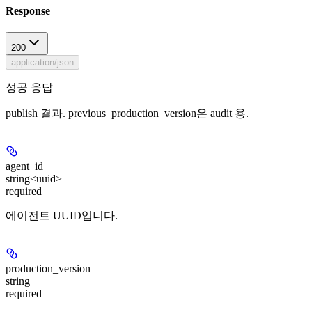
Response
200
application/json
성공 응답
publish 결과. previous_production_version은 audit 용.
agent_id
string<uuid>
required
에이전트 UUID입니다.
production_version
string
required