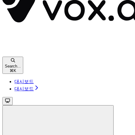
Search...
⌘
K
대시보드
대시보드