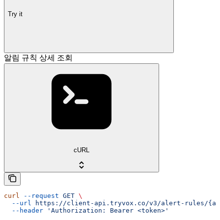
Try it
알림 규칙 상세 조회
cURL
curl
 --request
 GET
 \
  --url
 https://client-api.tryvox.co/v3/alert-rules/{al
  --header
 'Authorization: Bearer <token>'