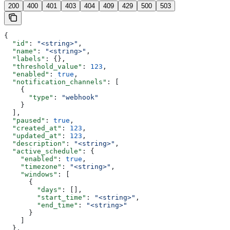
200
400
401
403
404
409
429
500
503
{
  "id"
: 
"<string>"
,
  "name"
: 
"<string>"
,
  "labels"
: {},
  "threshold_value"
: 
123
,
  "enabled"
: 
true
,
  "notification_channels"
: [
    {
      "type"
: 
"webhook"
    }
  ],
  "paused"
: 
true
,
  "created_at"
: 
123
,
  "updated_at"
: 
123
,
  "description"
: 
"<string>"
,
  "active_schedule"
: {
    "enabled"
: 
true
,
    "timezone"
: 
"<string>"
,
    "windows"
: [
      {
        "days"
: [],
        "start_time"
: 
"<string>"
,
        "end_time"
: 
"<string>"
      }
    ]
  },