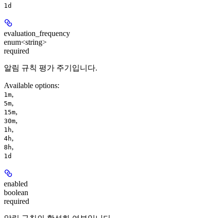
1d
evaluation_frequency
enum<string>
required
알림 규칙 평가 주기입니다.
Available options
:
,
1m
,
5m
,
15m
,
30m
,
1h
,
4h
,
8h
1d
enabled
boolean
required