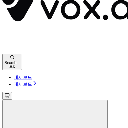
Search...
⌘
K
대시보드
대시보드