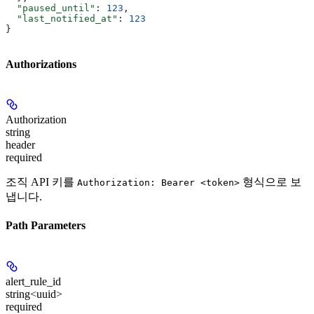
  "paused_until"
: 
123
,
  "last_notified_at"
: 
123
}
Authorizations
Authorization
string
header
required
조직 API 키를
형식으로 보
Authorization: Bearer <token>
냅니다.
Path Parameters
alert_rule_id
string<uuid>
required