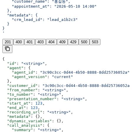
    "customer_name": "홍길동",
    "appointment_at": "2026-05-10 14:00"
  },
  "metadata": {
    "crm_lead_id": "lead_a1b2c3"
  }
}
'
201
400
401
403
404
409
429
500
503
{
  "id"
: 
"<string>"
,
  "agent"
: {
    "agent_id"
: 
"3c90c3cc-0d44-4b50-8888-8dd25736052a"
,
    "agent_version"
: 
"current"
  },
  "customer_id"
: 
"3c90c3cc-0d44-4b50-8888-8dd25736052a"
  "from_number"
: 
"<string>"
,
  "to_number"
: 
"<string>"
,
  "presentation_number"
: 
"<string>"
,
  "start_at"
: 
123
,
  "end_at"
: 
123
,
  "recording_url"
: 
"<string>"
,
  "metadata"
: {},
  "dynamic_variables"
: {},
  "call_analysis"
: {
    "summary"
: 
"<string>"
,