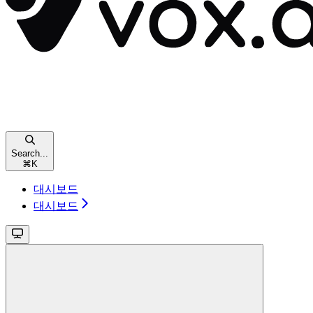
Search...
⌘
K
대시보드
대시보드