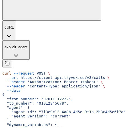
cURL
explicit_agent
curl
 --request
 POST
 \
  --url
 https://client-api.tryvox.co/v3/calls
 \
  --header
 'Authorization: Bearer <token>'
 \
  --header
 'Content-Type: application/json'
 \
  --data
 '
{
  "from_number": "07011112222",
  "to_number": "01012345678",
  "agent": {
    "agent_id": "7f3e9c12-4a8b-4d5e-9f1a-2b3c4d5e6f7a",
    "agent_version": "current"
  },
  "dynamic_variables": {