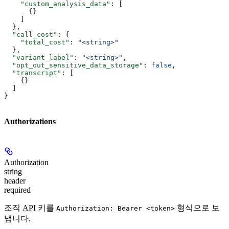
    "custom_analysis_data"
: [
      {}
    ]
  },
  "call_cost"
: {
    "total_cost"
: 
"<string>"
  },
  "variant_label"
: 
"<string>"
,
  "opt_out_sensitive_data_storage"
: 
false
,
  "transcript"
: [
    {}
  ]
}
Authorizations
Authorization
string
header
required
조직 API 키를
형식으로 보
Authorization: Bearer <token>
냅니다.