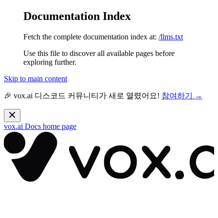
Documentation Index
Fetch the complete documentation index at:
/llms.txt
Use this file to discover all available pages before
exploring further.
Skip to main content
🎉 vox.ai 디스코드 커뮤니티가 새로 열렸어요!
참여하기 →
vox.ai Docs
home page