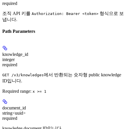
required
조직 API 키를
형식으로 보
Authorization: Bearer <token>
냅니다.
Path Parameters
knowledge_id
integer
required
에서 반환되는 숫자형 public knowledge
GET /v3/knowledges
ID입니다.
Required range
:
x >= 1
document_id
string<uuid>
required
knowledge document ID입니다.