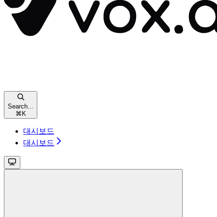
Search...
⌘
K
대시보드
대시보드