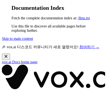
Documentation Index
Fetch the complete documentation index at:
/llms.txt
Use this file to discover all available pages before
exploring further.
Skip to main content
🎉 vox.ai 디스코드 커뮤니티가 새로 열렸어요!
참여하기 →
vox.ai Docs
home page