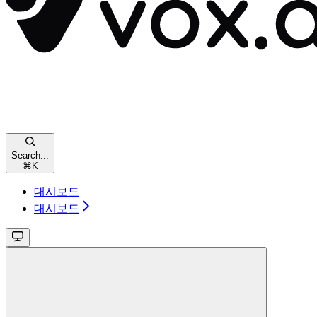
Search...
⌘
K
대시보드
대시보드