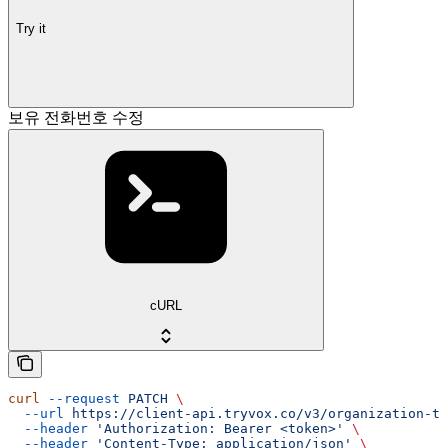
Try it
보유 전화번호 수정
cURL
curl
 --request
 PATCH
 \
  --url
 https://client-api.tryvox.co/v3/organization-te
  --header
 'Authorization: Bearer <token>'
 \
  --header
 'Content-Type: application/json'
 \