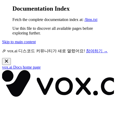
Documentation Index
Fetch the complete documentation index at:
/llms.txt
Use this file to discover all available pages before
exploring further.
Skip to main content
🎉 vox.ai 디스코드 커뮤니티가 새로 열렸어요!
참여하기 →
vox.ai Docs
home page