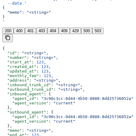
  --data
 '
{
  "memo": "<string>"
}
'
200
400
401
403
404
409
429
500
503
{
  "id"
: 
"<string>"
,
  "number"
: 
"<string>"
,
  "start_at"
: 
123
,
  "created_at"
: 
123
,
  "updated_at"
: 
123
,
  "monthly_fee"
: 
123
,
  "address"
: 
"<string>"
,
  "inbound_trunk_id"
: 
"<string>"
,
  "outbound_trunk_id"
: 
"<string>"
,
  "inbound_agent"
: {
    "agent_id"
: 
"3c90c3cc-0d44-4b50-8888-8dd25736052a"
,
    "agent_version"
: 
"current"
  },
  "outbound_agent"
: {
    "agent_id"
: 
"3c90c3cc-0d44-4b50-8888-8dd25736052a"
,
    "agent_version"
: 
"current"
  },
  "memo"
: 
"<string>"
,
  "end_at"
: 
123
,