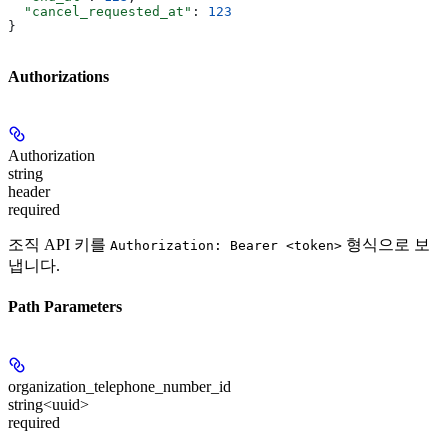
  "cancel_requested_at"
: 
123
}
Authorizations
Authorization
string
header
required
조직 API 키를
형식으로 보
Authorization: Bearer <token>
냅니다.
Path Parameters
organization_telephone_number_id
string<uuid>
required