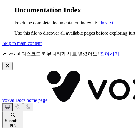
Documentation Index
Fetch the complete documentation index at:
/llms.txt
Use this file to discover all available pages before exploring fur
Skip to main content
🎉 vox.ai 디스코드 커뮤니티가 새로 열렸어요!
참여하기 →
vox.ai Docs
home page
Search...
⌘
K