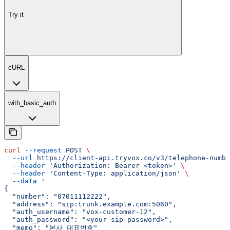
Try it
cURL
with_basic_auth
curl
 --request
 POST
 \
  --url
 https://client-api.tryvox.co/v3/telephone-numbe
  --header
 'Authorization: Bearer <token>'
 \
  --header
 'Content-Type: application/json'
 \
  --data
 '
{
  "number": "07011112222",
  "address": "sip:trunk.example.com:5060",
  "auth_username": "vox-customer-12",
  "auth_password": "<your-sip-password>",
  "memo": "본사 대표번호"