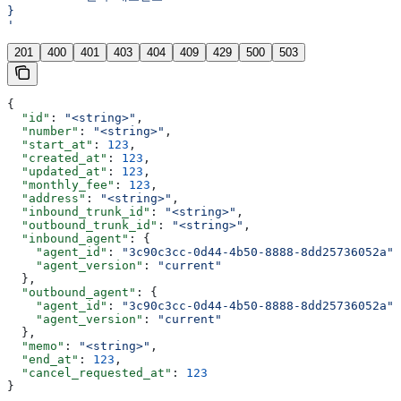
}
'
201
400
401
403
404
409
429
500
503
{
  "id"
: 
"<string>"
,
  "number"
: 
"<string>"
,
  "start_at"
: 
123
,
  "created_at"
: 
123
,
  "updated_at"
: 
123
,
  "monthly_fee"
: 
123
,
  "address"
: 
"<string>"
,
  "inbound_trunk_id"
: 
"<string>"
,
  "outbound_trunk_id"
: 
"<string>"
,
  "inbound_agent"
: {
    "agent_id"
: 
"3c90c3cc-0d44-4b50-8888-8dd25736052a"
,
    "agent_version"
: 
"current"
  },
  "outbound_agent"
: {
    "agent_id"
: 
"3c90c3cc-0d44-4b50-8888-8dd25736052a"
,
    "agent_version"
: 
"current"
  },
  "memo"
: 
"<string>"
,
  "end_at"
: 
123
,
  "cancel_requested_at"
: 
123
}