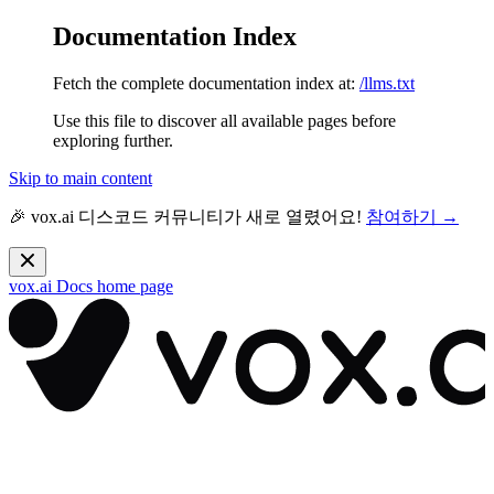
Documentation Index
Fetch the complete documentation index at:
/llms.txt
Use this file to discover all available pages before
exploring further.
Skip to main content
🎉 vox.ai 디스코드 커뮤니티가 새로 열렸어요!
참여하기 →
vox.ai Docs
home page