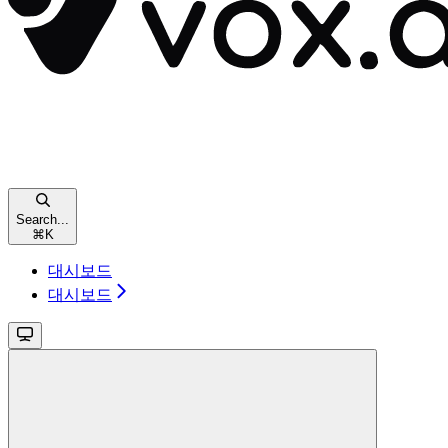
Search...
⌘
K
대시보드
대시보드