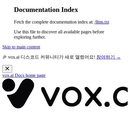
Documentation Index
Fetch the complete documentation index at:
/llms.txt
Use this file to discover all available pages before
exploring further.
Skip to main content
🎉 vox.ai 디스코드 커뮤니티가 새로 열렸어요!
참여하기 →
vox.ai Docs
home page