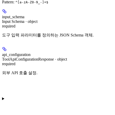
Pattern:
^[a-zA-Z0-9_-]+$
input_schema
Input Schema · object
required
도구 입력 파라미터를 정의하는 JSON Schema 객체.
api_configuration
ToolApiConfigurationResponse · object
required
외부 API 호출 설정.