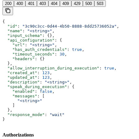
200
400
401
403
404
409
429
500
503
{
  "id"
: 
"3c90c3cc-0d44-4b50-8888-8dd25736052a"
,
  "name"
: 
"<string>"
,
  "input_schema"
: {},
  "api_configuration"
: {
    "url"
: 
"<string>"
,
    "has_auth_credentials"
: 
true
,
    "timeout_seconds"
: 
30
,
    "headers"
: {}
  },
  "allow_interruption_during_execution"
: 
true
,
  "created_at"
: 
123
,
  "updated_at"
: 
123
,
  "description"
: 
"<string>"
,
  "speak_during_execution"
: {
    "enabled"
: 
false
,
    "messages"
: [
      "<string>"
    ]
  },
  "response_mode"
: 
"wait"
}
Authorizations