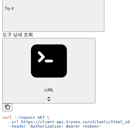
Try it
도구 상세 조회
cURL
curl
 --request
 GET
 \
  --url
 https://client-api.tryvox.co/v3/tools/{tool_id}
  --header
 'Authorization: Bearer <token>'