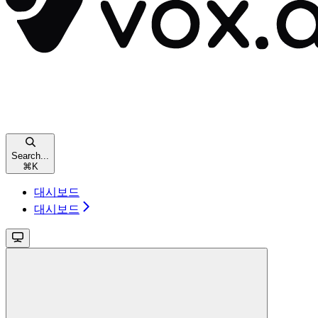
Search...
⌘
K
대시보드
대시보드