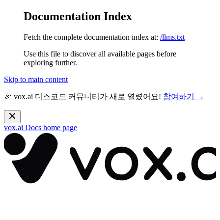
Documentation Index
Fetch the complete documentation index at:
/llms.txt
Use this file to discover all available pages before
exploring further.
Skip to main content
🎉 vox.ai 디스코드 커뮤니티가 새로 열렸어요!
참여하기 →
vox.ai Docs
home page