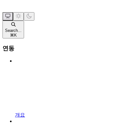
Search...
⌘
K
연동
개요