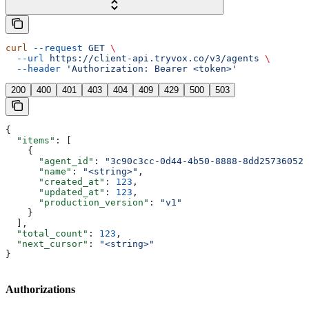
curl
 --request
 GET
 \
  --url
 https://client-api.tryvox.co/v3/agents
 \
  --header
 'Authorization: Bearer <token>'
200
400
401
403
404
409
429
500
503
{
  "items"
: [
    {
      "agent_id"
: 
"3c90c3cc-0d44-4b50-8888-8dd25736052a
      "name"
: 
"<string>"
,
      "created_at"
: 
123
,
      "updated_at"
: 
123
,
      "production_version"
: 
"v1"
    }
  ],
  "total_count"
: 
123
,
  "next_cursor"
: 
"<string>"
}
Authorizations