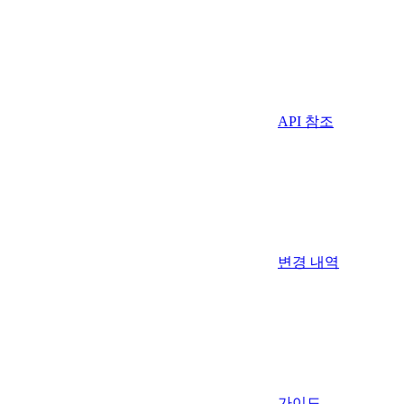
API 참조
변경 내역
가이드