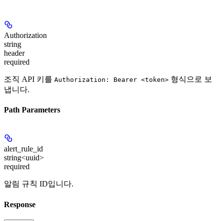
Authorization
string
header
required
조직 API 키를
형식으로 보
Authorization: Bearer <token>
냅니다.
Path Parameters
alert_rule_id
string<uuid>
required
알림 규칙 ID입니다.
Response