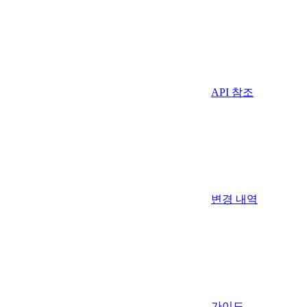
API 참조
변경 내역
가이드