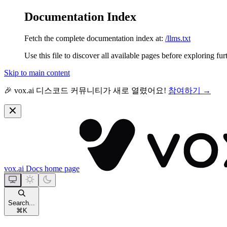
Documentation Index
Fetch the complete documentation index at:
/llms.txt
Use this file to discover all available pages before exploring fur
Skip to main content
🎉 vox.ai 디스코드 커뮤니티가 새로 열렸어요!
참여하기 →
vox.ai Docs
home page
Search...
⌘
K