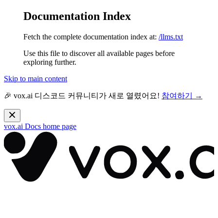
Documentation Index
Fetch the complete documentation index at:
/llms.txt
Use this file to discover all available pages before
exploring further.
Skip to main content
🎉 vox.ai 디스코드 커뮤니티가 새로 열렸어요!
참여하기 →
vox.ai Docs
home page