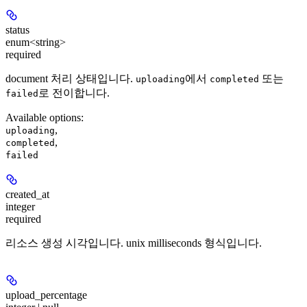
status
enum<string>
required
document 처리 상태입니다.
에서
또는
uploading
completed
로 전이합니다.
failed
Available options
:
,
uploading
,
completed
failed
created_at
integer
required
리소스 생성 시각입니다. unix milliseconds 형식입니다.
upload_percentage