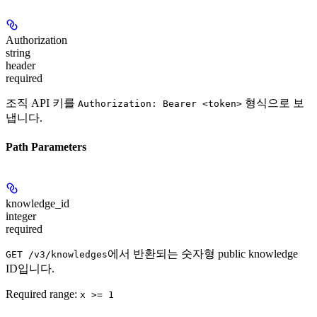
Authorization
string
header
required
조직 API 키를
형식으로 보
Authorization: Bearer <token>
냅니다.
Path Parameters
knowledge_id
integer
required
에서 반환되는 숫자형 public knowledge
GET /v3/knowledges
ID입니다.
Required range
:
x >= 1