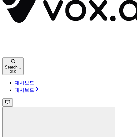
Search...
⌘
K
대시보드
대시보드