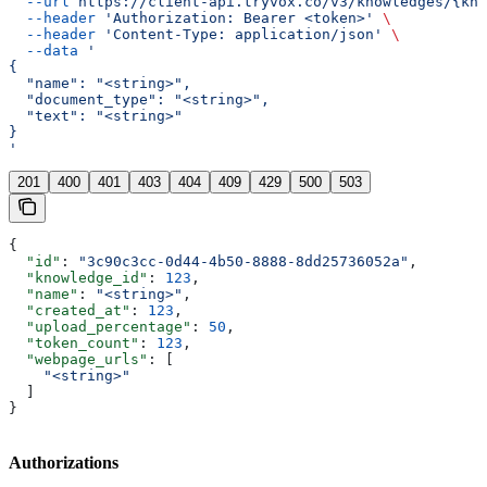
  --url
 https://client-api.tryvox.co/v3/knowledges/{kno
  --header
 'Authorization: Bearer <token>'
 \
  --header
 'Content-Type: application/json'
 \
  --data
 '
{
  "name": "<string>",
  "document_type": "<string>",
  "text": "<string>"
}
'
201
400
401
403
404
409
429
500
503
{
  "id"
: 
"3c90c3cc-0d44-4b50-8888-8dd25736052a"
,
  "knowledge_id"
: 
123
,
  "name"
: 
"<string>"
,
  "created_at"
: 
123
,
  "upload_percentage"
: 
50
,
  "token_count"
: 
123
,
  "webpage_urls"
: [
    "<string>"
  ]
}
Authorizations