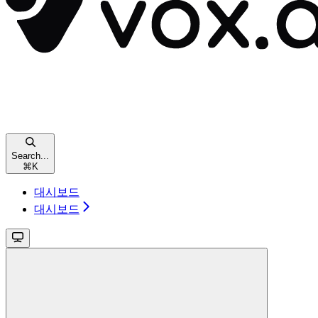
Search...
⌘
K
대시보드
대시보드