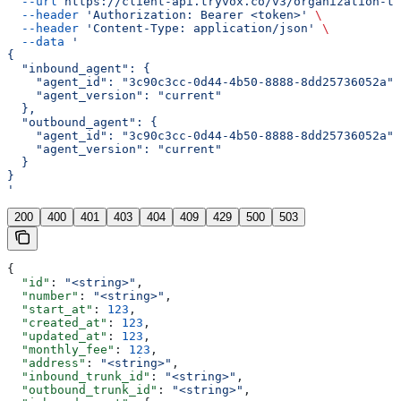
  --url
 https://client-api.tryvox.co/v3/organization-te
  --header
 'Authorization: Bearer <token>'
 \
  --header
 'Content-Type: application/json'
 \
  --data
 '
{
  "inbound_agent": {
    "agent_id": "3c90c3cc-0d44-4b50-8888-8dd25736052a",
    "agent_version": "current"
  },
  "outbound_agent": {
    "agent_id": "3c90c3cc-0d44-4b50-8888-8dd25736052a",
    "agent_version": "current"
  }
}
'
200
400
401
403
404
409
429
500
503
{
  "id"
: 
"<string>"
,
  "number"
: 
"<string>"
,
  "start_at"
: 
123
,
  "created_at"
: 
123
,
  "updated_at"
: 
123
,
  "monthly_fee"
: 
123
,
  "address"
: 
"<string>"
,
  "inbound_trunk_id"
: 
"<string>"
,
  "outbound_trunk_id"
: 
"<string>"
,