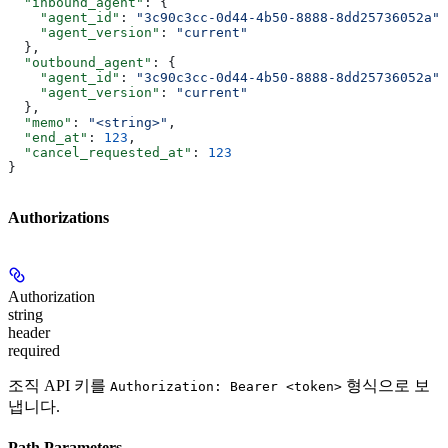
  "inbound_agent"
: {
    "agent_id"
: 
"3c90c3cc-0d44-4b50-8888-8dd25736052a"
,
    "agent_version"
: 
"current"
  },
  "outbound_agent"
: {
    "agent_id"
: 
"3c90c3cc-0d44-4b50-8888-8dd25736052a"
,
    "agent_version"
: 
"current"
  },
  "memo"
: 
"<string>"
,
  "end_at"
: 
123
,
  "cancel_requested_at"
: 
123
}
Authorizations
Authorization
string
header
required
조직 API 키를
형식으로 보
Authorization: Bearer <token>
냅니다.
Path Parameters