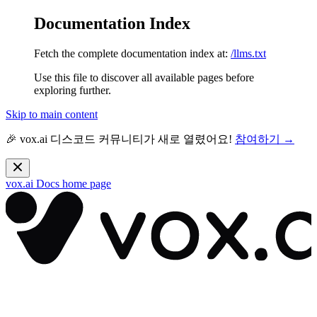
Documentation Index
Fetch the complete documentation index at:
/llms.txt
Use this file to discover all available pages before
exploring further.
Skip to main content
🎉 vox.ai 디스코드 커뮤니티가 새로 열렸어요!
참여하기 →
vox.ai Docs
home page