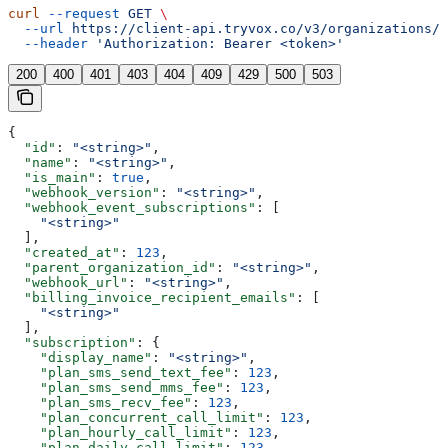
curl
 --request
 GET
 \
  --url
 https://client-api.tryvox.co/v3/organizations/{
  --header
 'Authorization: Bearer <token>'
200
400
401
403
404
409
429
500
503
{
  "id"
: 
"<string>"
,
  "name"
: 
"<string>"
,
  "is_main"
: 
true
,
  "webhook_version"
: 
"<string>"
,
  "webhook_event_subscriptions"
: [
    "<string>"
  ],
  "created_at"
: 
123
,
  "parent_organization_id"
: 
"<string>"
,
  "webhook_url"
: 
"<string>"
,
  "billing_invoice_recipient_emails"
: [
    "<string>"
  ],
  "subscription"
: {
    "display_name"
: 
"<string>"
,
    "plan_sms_send_text_fee"
: 
123
,
    "plan_sms_send_mms_fee"
: 
123
,
    "plan_sms_recv_fee"
: 
123
,
    "plan_concurrent_call_limit"
: 
123
,
    "plan_hourly_call_limit"
: 
123
,
    "plan_daily_call_limit"
: 
123