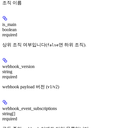
조직 이름
is_main
boolean
required
상위 조직 여부입니다(
면 하위 조직).
false
webhook_version
string
required
webhook payload 버전 (v1/v2)
webhook_event_subscriptions
string[]
required