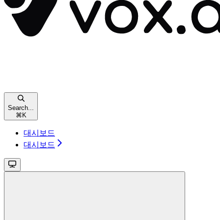
Search...
⌘
K
대시보드
대시보드