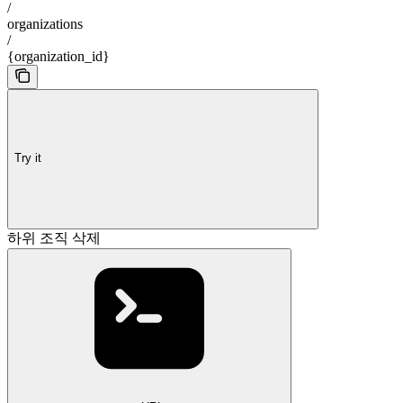
/
organizations
/
{organization_id}
Try it
하위 조직 삭제