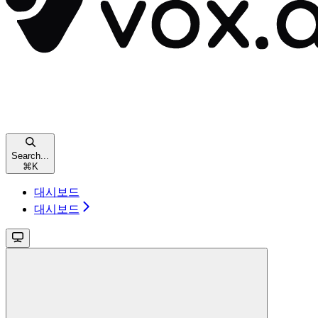
Search...
⌘
K
대시보드
대시보드