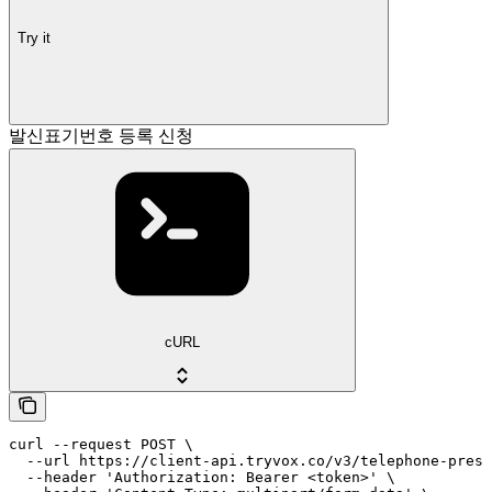
Try it
발신표기번호 등록 신청
cURL
curl --request POST \

  --url https://client-api.tryvox.co/v3/telephone-prese
  --header 'Authorization: Bearer <token>' \
