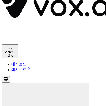
Search...
⌘
K
대시보드
대시보드