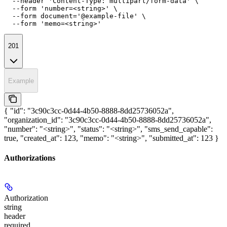
  --header 'Content-Type: multipart/form-data' \

  --form 'number=<string>' \

  --form document='@example-file' \

  --form 'memo=<string>'
201
Example
{ "id": "3c90c3cc-0d44-4b50-8888-8dd25736052a",
"organization_id": "3c90c3cc-0d44-4b50-8888-8dd25736052a",
"number": "<string>", "status": "<string>", "sms_send_capable":
true, "created_at": 123, "memo": "<string>", "submitted_at": 123 }
Authorizations
Authorization
string
header
required