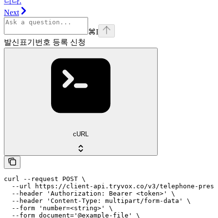
니다.
Next
⌘
I
발신표기번호 등록 신청
cURL
curl --request POST \

  --url https://client-api.tryvox.co/v3/telephone-prese
  --header 'Authorization: Bearer <token>' \

  --header 'Content-Type: multipart/form-data' \

  --form 'number=<string>' \

  --form document='@example-file' \
