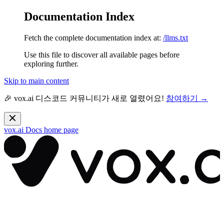
Documentation Index
Fetch the complete documentation index at:
/llms.txt
Use this file to discover all available pages before
exploring further.
Skip to main content
🎉 vox.ai 디스코드 커뮤니티가 새로 열렸어요!
참여하기 →
vox.ai Docs
home page