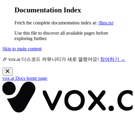
Documentation Index
Fetch the complete documentation index at:
/llms.txt
Use this file to discover all available pages before
exploring further.
Skip to main content
🎉 vox.ai 디스코드 커뮤니티가 새로 열렸어요!
참여하기 →
vox.ai Docs
home page