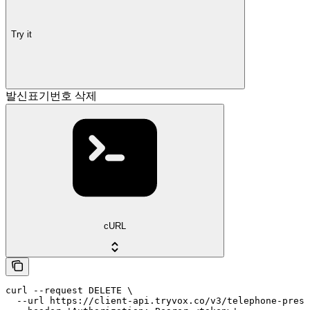
Try it
발신표기번호 삭제
cURL
curl --request DELETE \

  --url https://client-api.tryvox.co/v3/telephone-prese