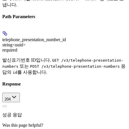
냅니다.
Path Parameters
telephone_presentation_number_id
string<uuid>
required
발신표기번호 ID입니다.
GET /v3/telephone-presentation-
또는
응
numbers
POST /v3/telephone-presentation-numbers
답의
를 사용합니다.
id
Response
204
성공 응답
Was this page helpful?