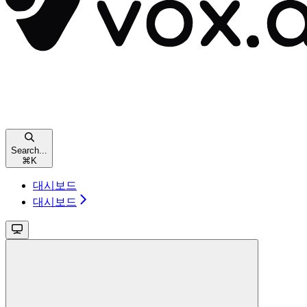
Search...
⌘
K
대시보드
대시보드