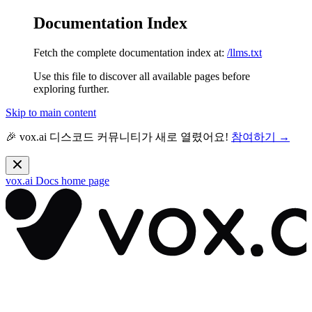
Documentation Index
Fetch the complete documentation index at:
/llms.txt
Use this file to discover all available pages before
exploring further.
Skip to main content
🎉 vox.ai 디스코드 커뮤니티가 새로 열렸어요!
참여하기 →
vox.ai Docs
home page