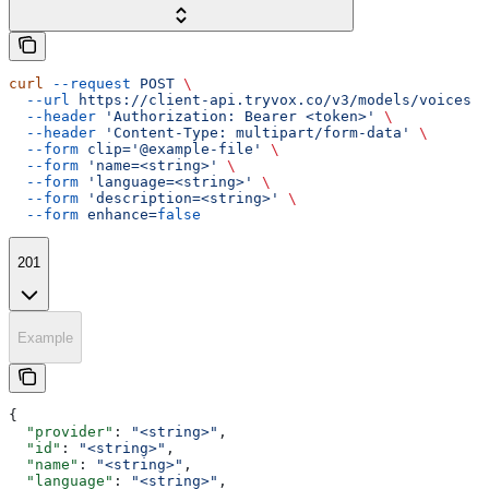
curl
 --request
 POST
 \
  --url
 https://client-api.tryvox.co/v3/models/voices
 \
  --header
 'Authorization: Bearer <token>'
 \
  --header
 'Content-Type: multipart/form-data'
 \
  --form
 clip='@example-file'
 \
  --form
 'name=<string>'
 \
  --form
 'language=<string>'
 \
  --form
 'description=<string>'
 \
  --form
 enhance=
false
201
Example
{
  "provider"
: 
"<string>"
,
  "id"
: 
"<string>"
,
  "name"
: 
"<string>"
,
  "language"
: 
"<string>"
,