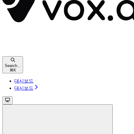
Search...
⌘
K
대시보드
대시보드