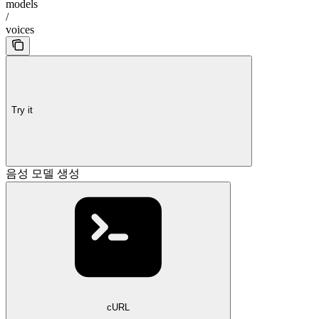
models
/
voices
Try it
음성 모델 생성
cURL