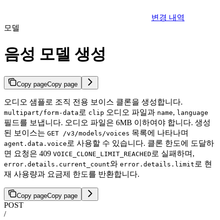
변경 내역
모델
음성 모델 생성
Copy page
Copy page
오디오 샘플로 조직 전용 보이스 클론을 생성합니다.
로
오디오 파일과
,
multipart/form-data
clip
name
language
필드를 보냅니다. 오디오 파일은 6MB 이하여야 합니다. 생성
된 보이스는
목록에 나타나며
GET /v3/models/voices
로 사용할 수 있습니다. 클론 한도에 도달하
agent.data.voice
면 요청은 409
로 실패하며,
VOICE_CLONE_LIMIT_REACHED
와
로 현
error.details.current_count
error.details.limit
재 사용량과 요금제 한도를 반환합니다.
Copy page
Copy page
POST
/