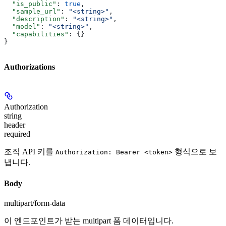
  "is_public"
: 
true
,
  "sample_url"
: 
"<string>"
,
  "description"
: 
"<string>"
,
  "model"
: 
"<string>"
,
  "capabilities"
: {}
}
Authorizations
Authorization
string
header
required
조직 API 키를
형식으로 보
Authorization: Bearer <token>
냅니다.
Body
multipart/form-data
이 엔드포인트가 받는 multipart 폼 데이터입니다.