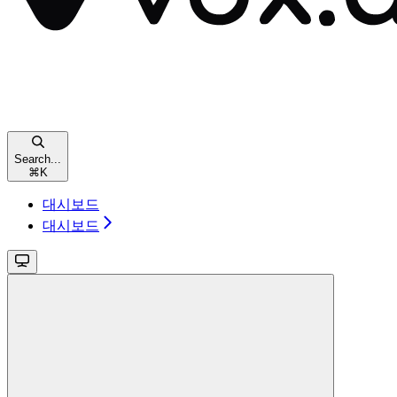
Search...
⌘
K
대시보드
대시보드