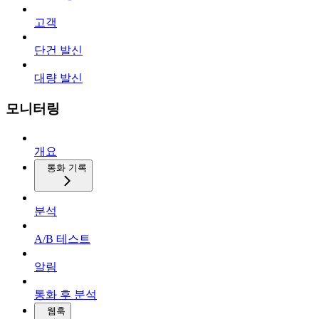
고객
단건 발신
대량 발신
모니터링
개요
통화 기록
분석
A/B 테스트
알림
통화 후 분석
웹훅