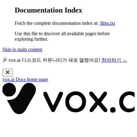
Documentation Index
Fetch the complete documentation index at:
/llms.txt
Use this file to discover all available pages before
exploring further.
Skip to main content
🎉 vox.ai 디스코드 커뮤니티가 새로 열렸어요!
참여하기 →
vox.ai Docs
home page